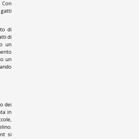
. Con
gatti
to di
ti di
so un
mento
to un
zando
o dei
ta in
cole,
lino.
nt si