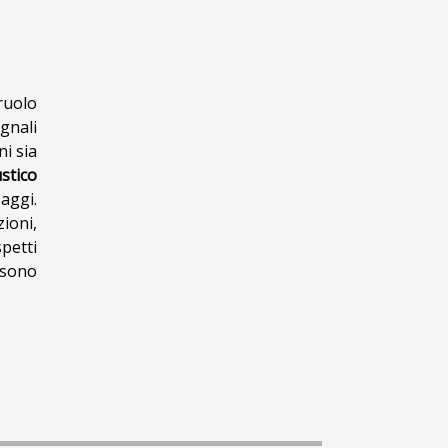
ruolo
gnali
ni sia
stico
aggi.
ioni,
spetti
sono