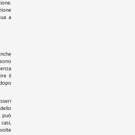
ione.
zione
nua a
anche
t sono
quenza
re il
 dopo
sseri
dello
, può
casi,
volte