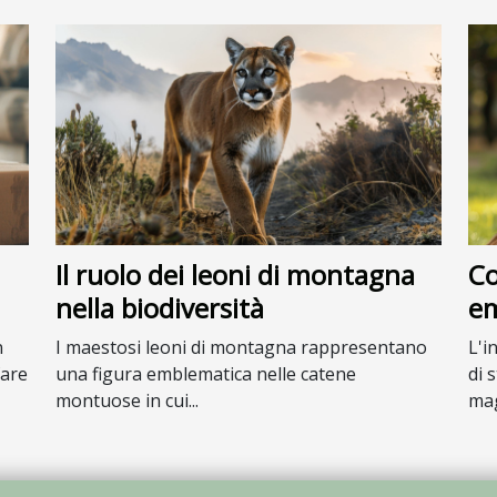
Il ruolo dei leoni di montagna
Co
nella biodiversità
em
n
I maestosi leoni di montagna rappresentano
L'i
fare
una figura emblematica nelle catene
di 
montuose in cui...
mag