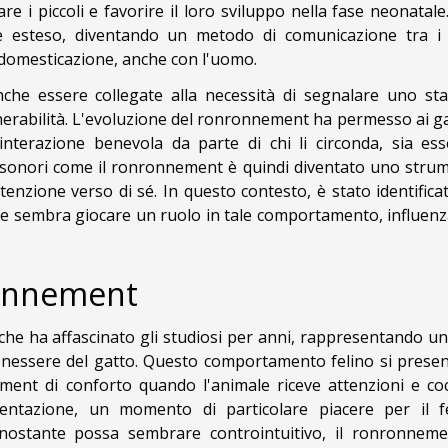
e i piccoli e favorire il loro sviluppo nella fase neonatale
è esteso, diventando un metodo di comunicazione tra i 
di domesticazione, anche con l'uomo.
he essere collegate alla necessità di segnalare uno sta
nerabilità. L'evoluzione del ronronnement ha permesso ai gat
'interazione benevola da parte di chi li circonda, sia es
i sonori come il ronronnement è quindi diventato uno stru
enzione verso di sé. In questo contesto, è stato identifica
e sembra giocare un ruolo in tale comportamento, influen
nronnement
he ha affascinato gli studiosi per anni, rappresentando un
l benessere del gatto. Questo comportamento felino si presen
ment di conforto quando l'animale riceve attenzioni e coc
entazione, un momento di particolare piacere per il fe
nostante possa sembrare controintuitivo, il ronronneme