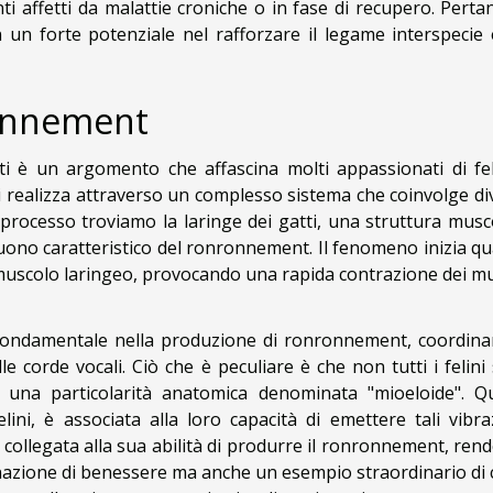
ti affetti da malattie croniche o in fase di recupero. Pertan
n forte potenziale nel rafforzare il legame interspecie 
ronnement
i è un argomento che affascina molti appassionati di fel
 si realizza attraverso un complesso sistema che coinvolge di
 processo troviamo la laringe dei gatti, una struttura musc
 suono caratteristico del ronronnement. Il fenomeno inizia q
l muscolo laringeo, provocando una rapida contrazione dei mu
 fondamentale nella produzione di ronronnement, coordina
e corde vocali. Ciò che è peculiare è che non tutti i felini
 una particolarità anatomica denominata "mioeloide". Q
lini, è associata alla loro capacità di emettere tali vibraz
 collegata alla sua abilità di produrre il ronronnement, ren
azione di benessere ma anche un esempio straordinario di