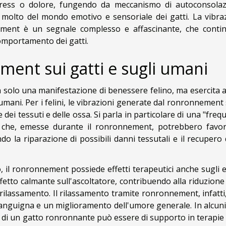
 stress o dolore, fungendo da meccanismo di autoconsolaz
molto del mondo emotivo e sensoriale dei gatti. La vibra
nement è un segnale complesso e affascinante, che conti
comportamento dei gatti.
ment sui gatti e sugli umani
 solo una manifestazione di benessere felino, ma esercita 
li umani. Per i felini, le vibrazioni generate dal ronronnemen
dei tessuti e delle ossa. Si parla in particolare di una "fre
 che, emesse durante il ronronnement, potrebbero favori
do la riparazione di possibili danni tessutali e il recupero
 il ronronnement possiede effetti terapeutici anche sugli e
fetto calmante sull'ascoltatore, contribuendo alla riduzione 
ilassamento. Il rilassamento tramite ronronnement, infatti
anguigna e un miglioramento dell'umore generale. In alcuni 
 di un gatto ronronnante può essere di supporto in terapie 