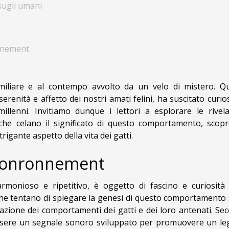
sugli umani
onnement
miliare e al contempo avvolto da un velo di mistero. Q
nità e affetto dei nostri amati felini, ha suscitato curios
llenni. Invitiamo dunque i lettori a esplorare le rivela
 che celano il significato di questo comportamento, scop
igante aspetto della vita dei gatti.
l ronronnement
rmonioso e ripetitivo, è oggetto di fascino e curiosità 
 che tentano di spiegare la genesi di questo comportamento
rvazione dei comportamenti dei gatti e dei loro antenati. Se
essere un segnale sonoro sviluppato per promuovere un l