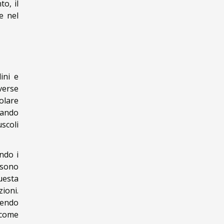
to, il
e nel
ini e
verse
olare
uando
scoli
ndo i
 sono
uesta
ioni.
dendo
 come