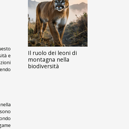
uesto
Il ruolo dei leoni di
ità e
montagna nella
zioni
biodiversità
rendo
nella
 sono
condo
egame