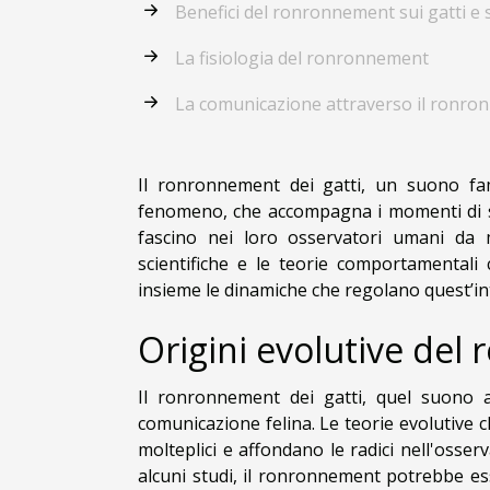
Benefici del ronronnement sui gatti e 
La fisiologia del ronronnement
La comunicazione attraverso il ronr
Il ronronnement dei gatti, un suono fa
fenomeno, che accompagna i momenti di sere
fascino nei loro osservatori umani da mi
scientifiche e le teorie comportamentali
insieme le dinamiche che regolano quest’intr
Origini evolutive de
Il ronronnement dei gatti, quel suono a
comunicazione felina. Le teorie evolutive
molteplici e affondano le radici nell'osse
alcuni studi, il ronronnement potrebbe 